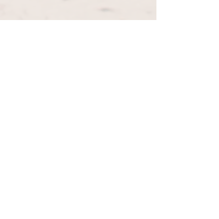
Libro de UCDM con todas las
lecciones -
online
Visita nuestro canal en
YouTube
y
suscríbete