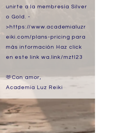
unirte a la membresía Silver
o Gold. -
>
https://www.academialuzr
eiki.com/plans-pricing
para
más información Haz click
en este link wa.link/mztl23
🫶Con amor,
Academia Luz Reiki