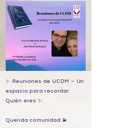
¿Deseas entrar a nuestras reuniones de
UCDM? Inscríbete con solo $13 mensuales y
nos vemos los lunes a las 6:30 pm (hora NY)
además de gozar de los muchos beneficios
que te ofrece la membresía.
Ver Más
✨ Reuniones de UCDM – Un
espacio para recordar
Quién eres ✨
Querida comunidad 💫