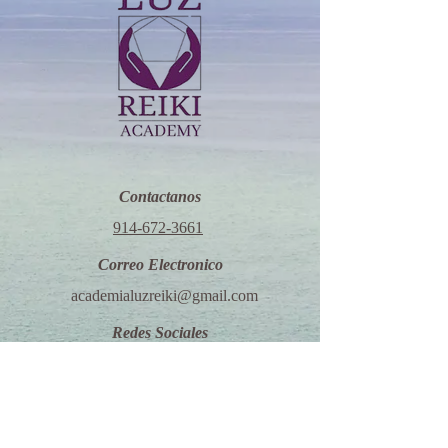
Contactanos
914-672-3661
Correo Electronico
academialuzreiki@gmail.com
Redes Sociales