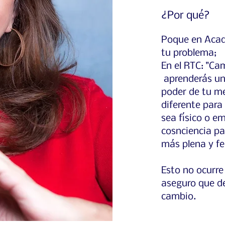
¿Por qué?
Poque en Acad
tu problema;
En el RTC: "Ca
aprenderás un
poder de tu me
diferente para
sea físico o e
cosnciencia pa
más plena y fel
Esto no ocurre
aseguro que de
cambio.