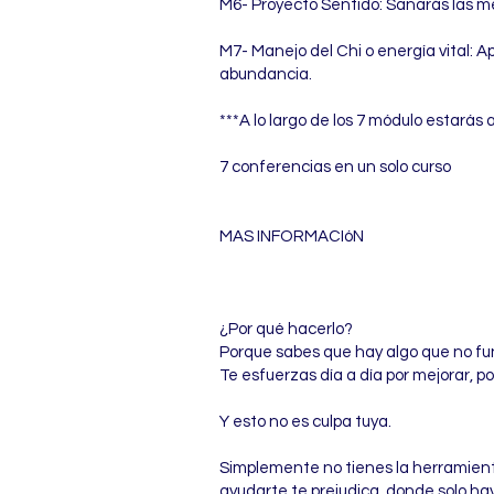
M6- Proyecto Sentido: Sanarás las me
M7- Manejo del Chi o energía vital: 
abundancia.
***A lo largo de los 7 módulo estará
7 conferencias en un solo curso
MAS INFORMACIóN
¿Por qué hacerlo?
Porque sabes que hay algo que no fun
Te esfuerzas día a día por mejorar, por
Y esto no es culpa tuya.
Simplemente no tienes la herramienta
ayudarte te prejudica, donde solo ha