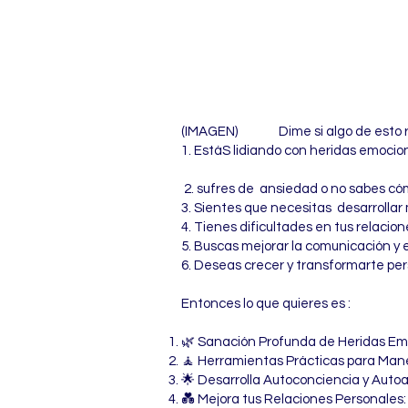
(IMAGEN) Dime si algo de esto r
1. EstáS lidiando con heridas emocio
2. sufres de ansiedad o no sabes có
3. Sientes que necesitas desarrolla
4. Tienes dificultades en tus relaci
5. Buscas mejorar la comunicación y 
6. Deseas crecer y transformarte per
Entonces lo que quieres es :
🌿 Sanación Profunda de Heridas Emoc
🧘 Herramientas Prácticas para Manej
🌟 Desarrolla Autoconciencia y Autoa
💑 Mejora tus Relaciones Personales: