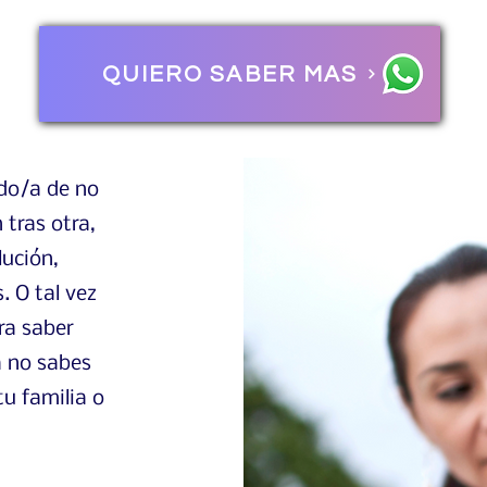
QUIERO SABER MAS
ado/a de no
 tras otra,
ución,
. O tal vez
ra saber
a no sabes
tu familia o