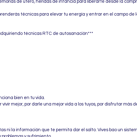
morias de útero, heridas de infancia para liberarte desde la compr
Aprenderás técnicas para elevar tu energía y entrar en el campo de
s adquiriendo técnicas RTC de autosanación***
ciona bien en tu vida.
 vivir mejor, por darle una mejor vida a los tuyos, por disfrutar más de
s ni la información que te permita dar el salto. Vives bao un siste
y problemas y sufrimiento.