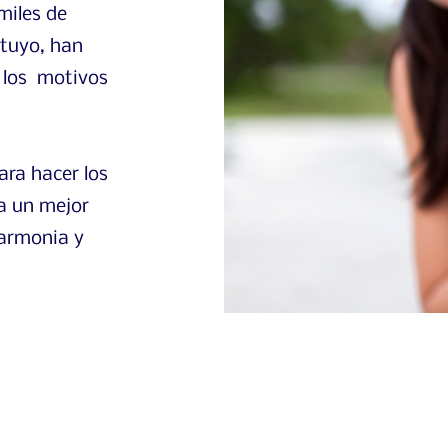
miles de
 tuyo, han
 los motivos
ara hacer los
a un mejor
, armonia y